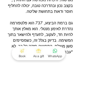
בקצב נכון ובהדרכה טובה, יכולה להחליף 
חוסר ודאות בתחושת שליטה.
גם ברמת הביצוע, 737 הוא פלטפורמה 
נהדרת לאימון מנטלי. הוא מאלץ אותך 
להיות חד, לעקוב, לתעדף ולהישאר בתוך 
המשימה. בדיוק בגלל זה, כשמסיימים 
סשן מוצלח, התחושה חזקה כל כך. לא 
"עברנו חוויה" - עבדנו, למדנו, והטסנו.
Book
As a gift
WhatsApp
אז מה עדיף באמת
אם מחפשים תשובה קצרה, אין אחת 
כזאת. אם מחפשים תשובה כנה, היא 
תלויה במה שאתה רוצה להרגיש. מי 
שמתחבר לטיסה כפעולה חיה, ישירה 
ומוחשית, לרוב ימצא ב-737 עולם עשיר 
יותר של מעורבות. מי שמעדיף לוגיקה 