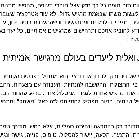
ם הזה תופס כל כך חזק אצל חובבי תעופה, מחפשי מתנות, זו
לעשות משהו שבאמת מרגיש גדול. לא עוד אטרקציה שעוברת
ם, מגיבים, לומדים ומתרגשים. וכשהמערכת בנויה נכון, עם
דע להוביל אתכם ותרחישים שמרגישים אמיתיים, כל יעד בעו
קיד.
ואלית ליעדים בעולם מרגישה אמיתית
ל ניו יורק, לונדון או דובאי. הוא מתחיל בפרטים הקטנים 
ובר בין התצוגות, ההקשבה להנחיות, העבודה עם מצערות, ההב
אחד מרגיש אחרת לגמרי ממסלול אחר. ברגע שהחוויה בנוי
ל טייסים, המוח מפסיק להתייחס לזה כאל "משחק" ומתחיל 
 מדובר רק בהמראה ונחיתה סמליות, אלא בסשן מודרך שמכ
 התנעה, הסעה, יישור למסלול, טיפוס, פנייה, גישה ונגיע