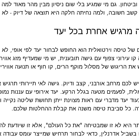
וביטחון. גם מי שמגיע בלי שום ניסיון מבין מהר מאוד למה 
קשב חשובה, ולמה נחיתה חלקה היא תוצאה של דיוק - לא מ
ה מרגיש אחרת בכל יעד
 של טיסה וירטואלית הוא החופש לבחור יעד לפי אופי, לא 
ו עירוני צפוף עם גישה תובענית, יש מי שמעדיף מזג אוויר 
את הריגוש של מסלול מוקף הרים, קו חוף או תנועה אווירי
 לכם מרחב אורבני, קצב ודיוק. גישה לאי תיירותי תרגיש א
ואלית, לפעמים מטעה בגלל הרקע. יעד אירופי עם עננות נמו
וד יעד מדברי עם ראות מצוינת ייתן תחושת שליטה נקייה וב
רה. כל סביבת טיסה משנה את קבלת ההחלטות שלכם.
תר היא לא זו שמבטיחה "את כל העולם", אלא זו שיודעת לה
בשביל אדרנלין, כדאי לבחור תרחיש שמייצר עומס עבודה א