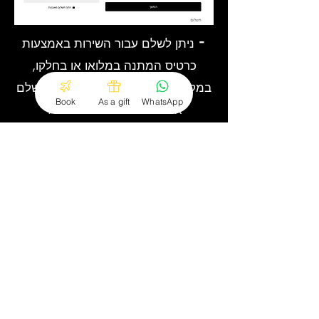
⁃
ניתן לשלם עבור השירות באמצעות
כרטיס המתנה במלואו או בחלקו,
במקרה זה המערכת תבקש ממך לשלם
Book
As a gift
WhatsApp
את ההפרש בכרטיס אשראי
דף הבית
המחירים שלנו
הזמנה מקוונת
המבצעים שלנו
לקנות כמתנה
חרדת טיסה
שתופי פעולה
הכללים שלנו
מדיניות פרטיות