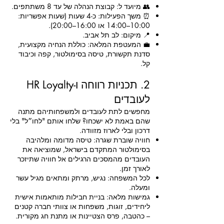
👥 מיועד ל: קבוצת הנהלה של עד 8 משתתפים.
⏰ משך הפעילות: כ-4 שעות (שעות אפשריות:
10:00–14:00 או 16:00–20:00).
📍 מיקום: לב תל אביב.
💼 המעטפת המלאה: כוללת הנחיה מקצועית,
סדנת תקשורת, טיסה בסימולטור, קפה וכיבוד
קל.
2. תכניות רווחה ו-HR Loyalty
לעובדים
מחפשים לתת לעובדים ולמשפחותיהם מתנה
שהם באמת לא ישכחו? שלחו אותם "לחו״ל" בלי
דרכון ובלי לארוז מזוודה.
חוויה שוברת שגרה: טיסה מדומה ומלהיבה
בסימולטור המתקדם בישראל, שמוציאה את
העובדים מהמסכים הרגילים אל חוויה שתיזכר
לאורך זמן.
לכל המשפחה: נגיש, מרתק ומתאים מגיל עשר
ומעלה.
גמישות מלאה: בניית חבילות מותאמות אישית
ליחידים, זוגות, משפחות או צוותי חברה קטנים
– כהטבה, פרס הצטיינות או מתנת חג מקורית.