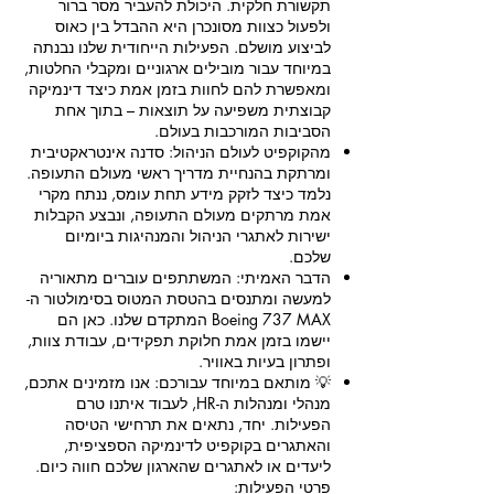
תקשורת חלקית. היכולת להעביר מסר ברור
ולפעול כצוות מסונכרן היא ההבדל בין כאוס
לביצוע מושלם. הפעילות הייחודית שלנו נבנתה
במיוחד עבור מובילים ארגוניים ומקבלי החלטות,
ומאפשרת להם לחוות בזמן אמת כיצד דינמיקה
קבוצתית משפיעה על תוצאות – בתוך אחת
הסביבות המורכבות בעולם.
מהקוקפיט לעולם הניהול: סדנה אינטראקטיבית
ומרתקת בהנחיית מדריך ראשי מעולם התעופה.
נלמד כיצד לזקק מידע תחת עומס, ננתח מקרי
אמת מרתקים מעולם התעופה, ונבצע הקבלות
ישירות לאתגרי הניהול והמנהיגות ביומיום
שלכם.
הדבר האמיתי: המשתתפים עוברים מתאוריה
למעשה ומתנסים בהטסת המטוס בסימולטור ה-
Boeing 737 MAX המתקדם שלנו. כאן הם
יישמו בזמן אמת חלוקת תפקידים, עבודת צוות,
ופתרון בעיות באוויר.
💡 מותאם במיוחד עבורכם: אנו מזמינים אתכם,
מנהלי ומנהלות ה-HR, לעבוד איתנו טרם
הפעילות. יחד, נתאים את תרחישי הטיסה
והאתגרים בקוקפיט לדינמיקה הספציפית,
ליעדים או לאתגרים שהארגון שלכם חווה כיום.
פרטי הפעילות: